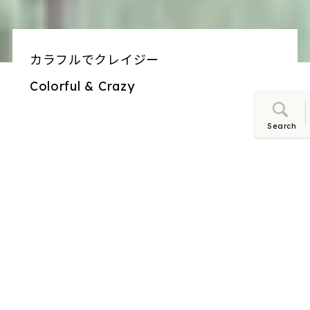
カラフルでクレイジー
凸凹生地の水玉模様
春のコットンツイード
花咲くリネンストライプ
パッチワークマドラスチェック
シアサッカー 夏のスタンダード
地中海ストライプ
表もリネン 裏もリネン
Colorful & Crazy
Polka dot on uneven woven fabric
Cotton tweed for spring
Blooming linen stripes
Patchwork Madras Check
Seersucker is a summer staple
Mediterranean stripes
Linen x Linen
Search
NEWS
2026.8.1
202
価格改訂のお知らせ
6
h